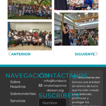
ANTERIOR
SIGUIENTE
NAVEGACIÓN
CONTÁCTANOS
info@fundacio
Sobre
Somos una entidad
nnataliaponce
Nosotros
sin ánimo de lucro
deleon.org
que ha sido creada
Sobrevivientes
SUSCRÍBETE
para defender,
promover y
Servicios
proteger los